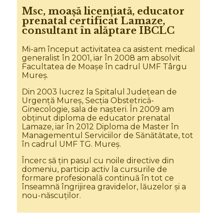
Msc, moașă licențiată, educator
prenatal certificat Lamaze,
consultant în alăptare IBCLC
Mi-am început activitatea ca asistent medical
generalist în 2001, iar în 2008 am absolvit
Facultatea de Moașe în cadrul UMF Târgu
Mureș.
Din 2003 lucrez la Spitalul Județean de
Urgență Mureș, Secția Obstetrică-
Ginecologie, sala de nașteri. În 2009 am
obținut diploma de educator prenatal
Lamaze, iar în 2012 Diploma de Master în
Managementul Serviciilor de Sănătătate, tot
în cadrul UMF TG. Mureș.
Încerc să țin pasul cu noile directive din
domeniu, particip activ la cursurile de
formare profesională continuă în tot ce
înseamnă îngrijirea gravidelor, lăuzelor și a
nou-născuților.