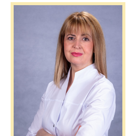
II. Programul BUN VENIT!
BLOG
III. Pachetul BUN VENIT – PLUS
GALERIE
IV. Pachetul „COMPLET PREGĂTIT”
DESPRE NOI
V. Curs de prim ajutor pentru sugari și copii
Echipa
VI. Gimnastică gravide și bebe & mamă
Întrebări frecvente
VII. Consultație individuală
Review
Contact