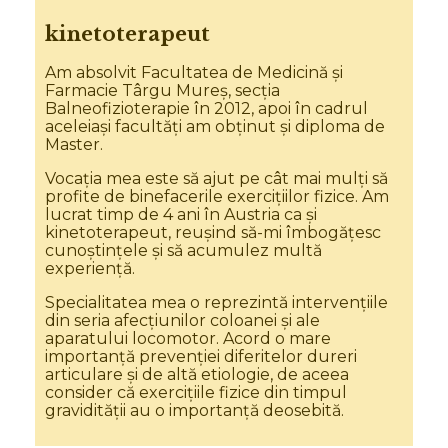
kinetoterapeut
Am absolvit Facultatea de Medicină și
Farmacie Târgu Mureș, secția
Balneofizioterapie în 2012, apoi în cadrul
aceleiași facultăți am obținut și diploma de
Master.
Vocația mea este să ajut pe cât mai mulți să
profite de binefacerile exercițiilor fizice. Am
lucrat timp de 4 ani în Austria ca și
kinetoterapeut, reușind să-mi îmbogățesc
cunoștințele și să acumulez multă
experiență.
Specialitatea mea o reprezintă intervențiile
din seria afecțiunilor coloanei și ale
aparatului locomotor. Acord o mare
importanță prevenției diferitelor dureri
articulare și de altă etiologie, de aceea
consider că exercițiile fizice din timpul
gravidității au o importanță deosebită.