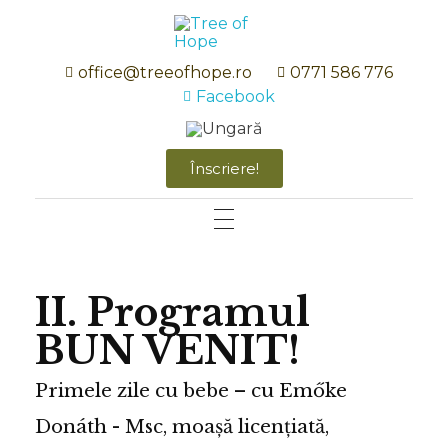
Tree of Hope
Szülésfelkészítők, csecsemőgondozás, elsősegély tanfolyam, terhestorna.
office@treeofhope.ro
0771 586 776
Facebook
Înscriere!
II. Programul
PROGRAMELE NOASTRE
BUN VENIT!
I. La unison cu bebeluşul
EVENIMENTE
II. Programul BUN VENIT!
Primele zile cu bebe – cu Emőke
BLOG
Donáth - Msc, moașă licențiată,
III. Pachetul BUN VENIT – PLUS