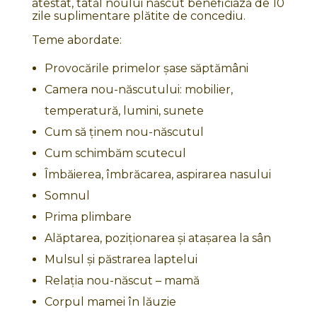
atestat, tatăl noului născut beneficiază de 10
zile suplimentare plătite de concediu.
Teme abordate:
Provocările primelor șase săptămâni
Camera nou-născutului: mobilier,
temperatură, lumini, sunete
Cum să ținem nou-născutul
Cum schimbăm scutecul
Îmbăierea, îmbrăcarea, aspirarea nasului
Somnul
Prima plimbare
Alăptarea, poziționarea și atașarea la sân
Mulsul și păstrarea laptelui
Relația nou-născut – mamă
Corpul mamei în lăuzie