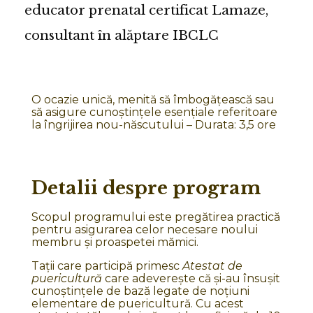
GALERIE
educator prenatal certificat Lamaze,
IV. Pachetul „COMPLET PREGĂTIT”
consultant în alăptare IBCLC
DESPRE NOI
V. Curs de prim ajutor pentru sugari și copii
Echipa
VI. Gimnastică gravide și bebe & mamă
O ocazie unică, menită să îmbogățească sau
Întrebări frecvente
VII. Consultație individuală
să asigure cunoștințele esențiale referitoare
la îngrijirea nou-născutului – Durata: 3,5 ore
Review
Contact
Detalii despre program
Scopul programului este pregătirea practică
pentru asigurarea celor necesare noului
membru și proaspetei mămici.
Tații care participă primesc
Atestat de
puericultură
care adeverește că și-au însușit
cunoștințele de bază legate de noțiuni
elementare de puericultură. Cu acest